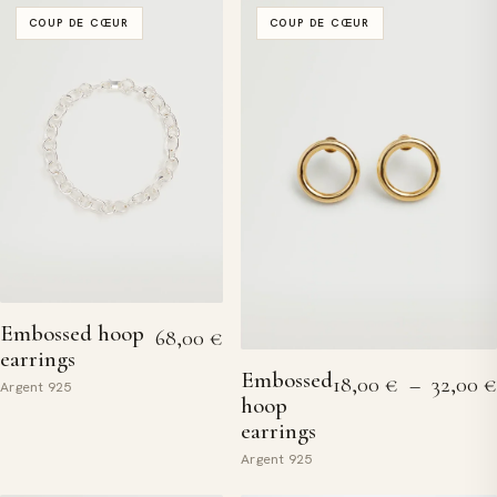
COUP DE CŒUR
COUP DE CŒUR
Embossed hoop
68,00
€
earrings
Embossed
18,00
€
–
32,00
€
Argent 925
hoop
earrings
Argent 925