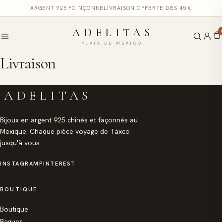
ARGENT 925 POINÇONNÉ
LIVRAISON OFFERTE DÈS 45 €
ADELITAS
PLATA DE MEXICO
Livraison
ADELITAS
Bijoux en argent 925 chinés et façonnés au
Mexique. Chaque pièce voyage de Taxco
jusqu'à vous.
INSTAGRAM
PINTEREST
BOUTIQUE
Boutique
Bagues