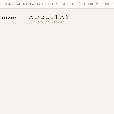
POINÇONNÉ
FAIT MAIN À TAXCO
LIVRAISON OFFERTE DÈS 45 €
RETOURS 30 J
ADELITAS
HISTOIRE
PLATA DE MEXICO