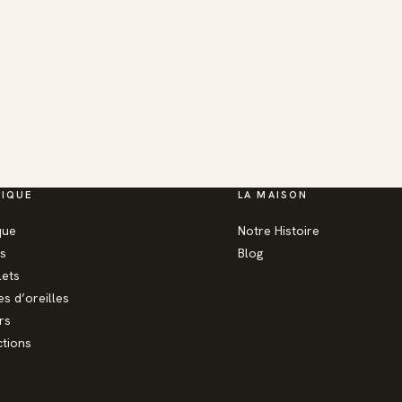
IQUE
LA MAISON
que
Notre Histoire
s
Blog
lets
s d’oreilles
rs
ctions