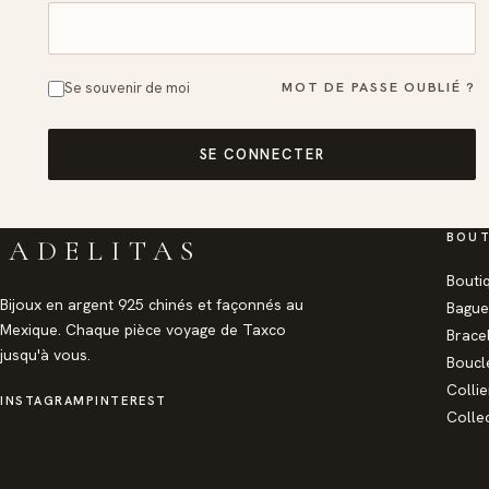
MOT DE PASSE OUBLIÉ ?
Se souvenir de moi
SE CONNECTER
BOUT
ADELITAS
Bouti
Bijoux en argent 925 chinés et façonnés au
Bague
Mexique. Chaque pièce voyage de Taxco
Brace
jusqu'à vous.
Boucle
Collie
INSTAGRAM
PINTEREST
Colle