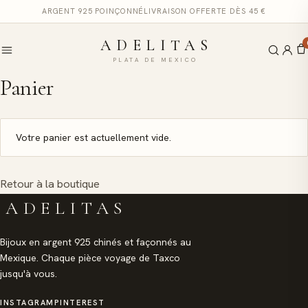
ARGENT 925 POINÇONNÉ
LIVRAISON OFFERTE DÈS 45 €
ADELITAS
PLATA DE MEXICO
Panier
Votre panier est actuellement vide.
Retour à la boutique
ADELITAS
Bijoux en argent 925 chinés et façonnés au
Mexique. Chaque pièce voyage de Taxco
jusqu'à vous.
INSTAGRAM
PINTEREST