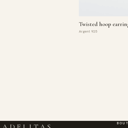
Twisted hoop earrin
Argent 925
BOUT
ADELITAS