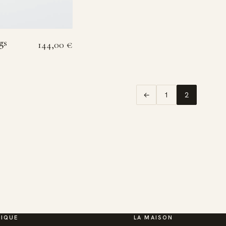
gs
144,00
€
←
1
2
IQUE
LA MAISON