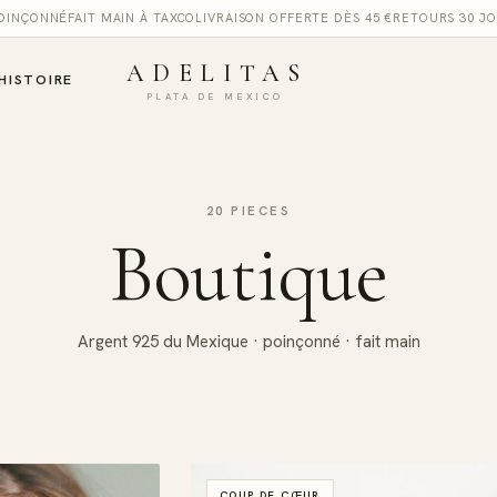
POINÇONNÉ
FAIT MAIN À TAXCO
LIVRAISON OFFERTE DÈS 45 €
RETOURS 30 J
ADELITAS
HISTOIRE
PLATA DE MEXICO
20 PIECES
Boutique
Argent 925 du Mexique · poinçonné · fait main
COUP DE CŒUR