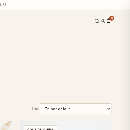
OURS
0
Trier
COUP DE CŒUR