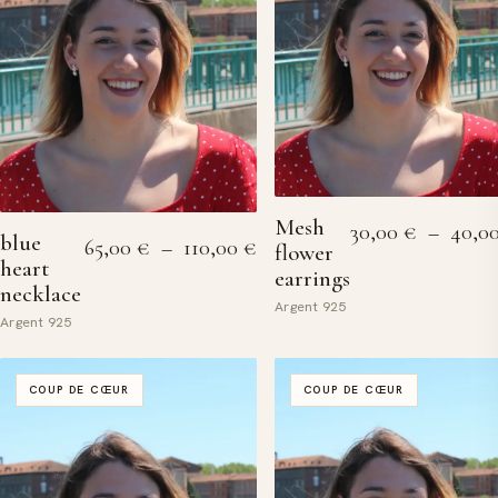
Mesh
30,00
€
–
40,0
blue
Plage de prix : 65,00 € à 11
65,00
€
–
110,00
€
flower
heart
earrings
necklace
Argent 925
Argent 925
COUP DE CŒUR
COUP DE CŒUR