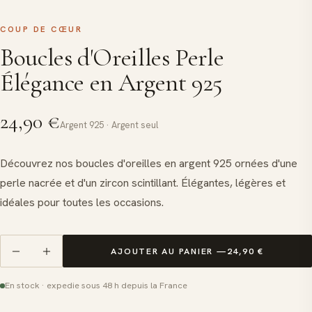
COUP DE CŒUR
Boucles d'Oreilles Perle
Élégance en Argent 925
24,90
€
Argent 925 · Argent seul
Découvrez nos boucles d'oreilles en argent 925 ornées d'une
perle nacrée et d'un zircon scintillant. Élégantes, légères et
idéales pour toutes les occasions.
AJOUTER AU PANIER —
24,90
€
quantité
de
En stock · expedie sous 48 h depuis la France
Boucles
d'Oreilles