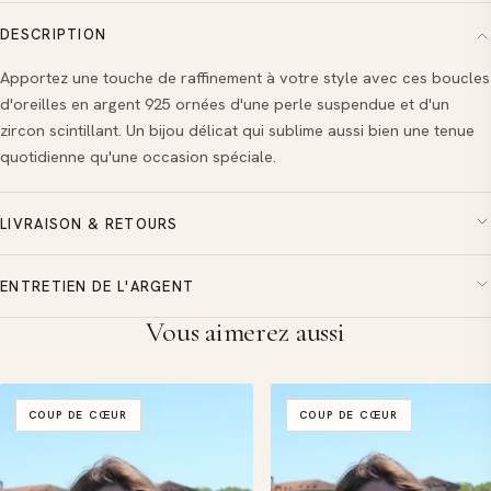
Perle
DESCRIPTION
Élégance
Apportez une touche de raffinement à votre style avec ces boucles
en
d'oreilles en argent 925 ornées d'une perle suspendue et d'un
Argent
zircon scintillant. Un bijou délicat qui sublime aussi bien une tenue
925
quotidienne qu'une occasion spéciale.
LIVRAISON & RETOURS
ENTRETIEN DE L'ARGENT
Vous aimerez aussi
COUP DE CŒUR
COUP DE CŒUR