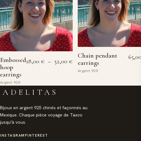
Chain pendant
65,0
Embossed
Plage de prix : 18,00 € à 32
18,00
€
–
32,00
€
earrings
hoop
Argent 925
earrings
Argent 925
ADELITAS
Bijoux en argent 925 chinés et façonnés au
Mexique. Chaque pièce voyage de Taxco
jusqu'à vous.
INSTAGRAM
PINTEREST