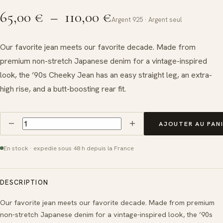
Plage
65,00
€
–
110,00
€
Argent 925 · Argent seul
de
Our favorite jean meets our favorite decade. Made from
prix :
premium non-stretch Japanese denim for a vintage-inspired
look, the ’90s Cheeky Jean has an easy straight leg, an extra-
65,00 €
high rise, and a butt-boosting rear fit.
à
quantité
110,00 €
de
blue
En stock · expedie sous 48 h depuis la France
heart
necklace
DESCRIPTION
Our favorite jean meets our favorite decade. Made from premium
non-stretch Japanese denim for a vintage-inspired look, the ’90s