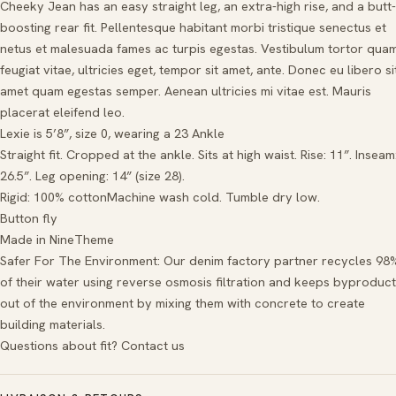
Cheeky Jean has an easy straight leg, an extra-high rise, and a
butt-
boosting
rear fit. Pellentesque habitant morbi tristique senectus et
netus et malesuada fames ac turpis egestas. Vestibulum tortor quam
feugiat vitae, ultricies eget, tempor sit amet, ante. Donec eu libero si
amet quam egestas semper. Aenean ultricies mi vitae est. Mauris
placerat eleifend leo.
Lexie is 5’8”, size 0, wearing a 23 Ankle
Straight fit. Cropped at the ankle. Sits at high waist. Rise: 11”. Inseam
26.5”. Leg opening: 14” (size 28).
Rigid: 100% cotton
Machine wash cold. Tumble dry low.
Button fly
Made in NineTheme
Safer For The Environment: Our denim factory partner recycles 98
of their water using reverse osmosis filtration and keeps byproduc
out of the environment by mixing them with concrete to create
building materials.
Questions about fit?
Contact us