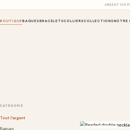
ARGENT 925 
BOUTIQUE
BAGUES
BRACELETS
COLLIERS
COLLECTIONS
NOTRE 
CATÉGORIE
Tout l'argent
Bagues
COUP DE CŒUR