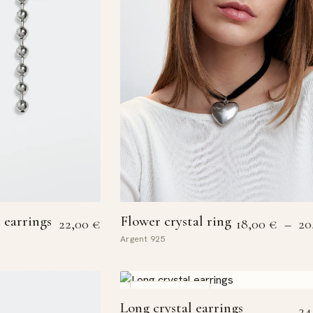
 earrings
Flower crystal ring
22,00
€
18,00
€
–
20
Argent 925
COUP DE CŒUR
Long crystal earrings
34