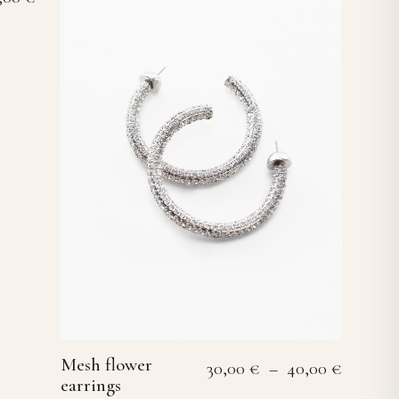
Mesh flower
Plage de
30,00
€
–
40,00
€
earrings