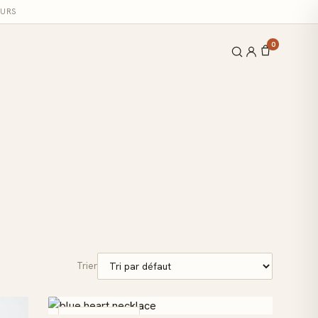
OURS
0
Trier
COUP DE CŒUR