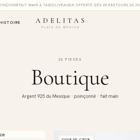
POINÇONNÉ
FAIT MAIN À TAXCO
LIVRAISON OFFERTE DÈS 45 €
RETOURS 30 J
ADELITAS
HISTOIRE
PLATA DE MEXICO
20 PIECES
Boutique
Argent 925 du Mexique · poinçonné · fait main
COUP DE CŒUR