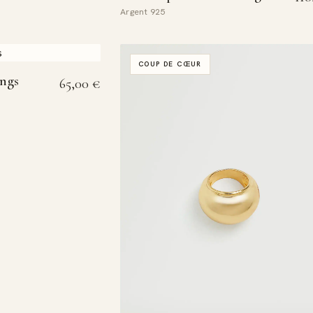
Argent 925
COUP DE CŒUR
ngs
65,00
€