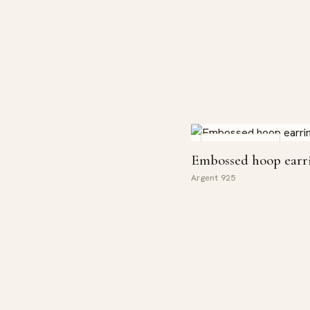
COUP DE CŒUR
Embossed hoop earr
Argent 925