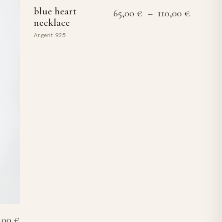
blue heart
Plage de
65,00
€
–
110,00
€
necklace
Argent 925
0,00
€