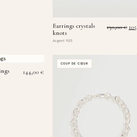
Earrings crystals
Le p
130,00
€
10
knots
Argent 925
COUP DE CŒUR
ings
144,00
€