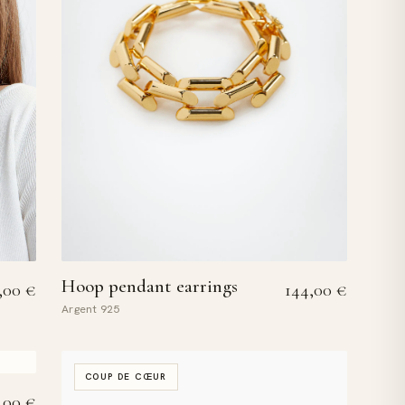
Hoop pendant earrings
Plage de prix : 18,00 € à 20,00 €
144,00
€
,00
€
Argent 925
COUP DE CŒUR
,00
€