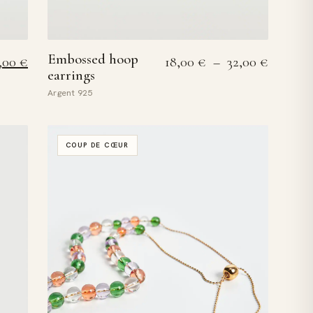
Embossed hoop
rix initial était : 130,00 €.
Le prix actuel est : 105,00 €.
Plage de
5,00
€
18,00
€
–
32,00
€
earrings
Argent 925
COUP DE CŒUR