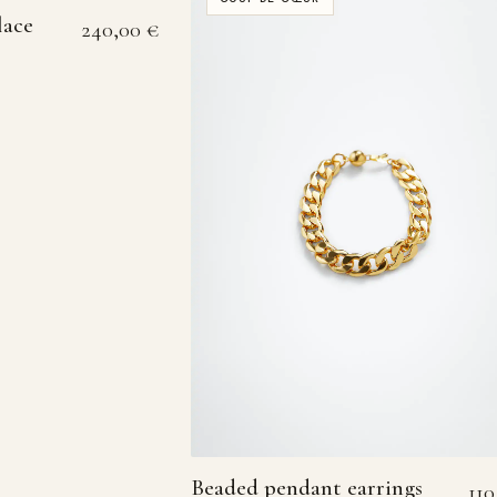
lace
240,00
€
Beaded pendant earrings
11