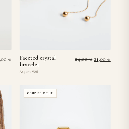
Faceted crystal
Le prix initial é
Le prix a
24,00
€
21,00
€
,00
€
bracelet
Argent 925
COUP DE CŒUR